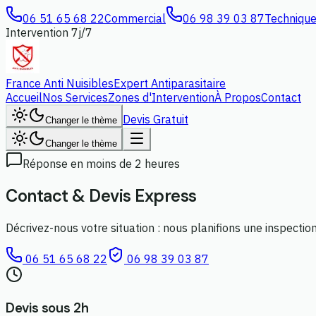
06 51 65 68 22
Commercial
06 98 39 03 87
Techniqu
Intervention 7j/7
France Anti Nuisibles
Expert Antiparasitaire
Accueil
Nos Services
Zones d'Intervention
À Propos
Contact
Devis Gratuit
Changer le thème
Changer le thème
Réponse en moins de 2 heures
Contact &
Devis Express
Décrivez-nous votre situation : nous planifions une inspecti
06 51 65 68 22
06 98 39 03 87
Devis sous 2h