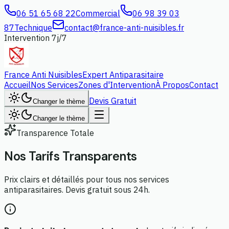
06 51 65 68 22
Commercial
06 98 39 03
87
Technique
contact@france-anti-nuisibles.fr
Intervention 7j/7
France Anti Nuisibles
Expert Antiparasitaire
Accueil
Nos Services
Zones d'Intervention
À Propos
Contact
Devis Gratuit
Changer le thème
Changer le thème
Transparence Totale
Nos Tarifs
Transparents
Prix clairs et détaillés pour tous nos services
antiparasitaires. Devis gratuit sous 24h.