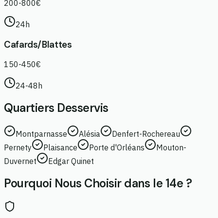
200-800€
24h
Cafards/Blattes
150-450€
24-48h
Quartiers Desservis
Montparnasse
Alésia
Denfert-Rochereau
Pernety
Plaisance
Porte d'Orléans
Mouton-
Duvernet
Edgar Quinet
Pourquoi Nous Choisir dans le 14e ?