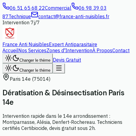
06 51 65 68 22
Commercial
06 98 39 03
87
Technique
contact@france-anti-nuisibles.fr
Intervention 7j/7
France Anti Nuisibles
Expert Antiparasitaire
Accueil
Nos Services
Zones d'Intervention
À Propos
Contact
Devis Gratuit
Changer le thème
Changer le thème
Paris 14e (75014)
Dératisation & Désinsectisation
Paris
14e
Intervention rapide dans le 14e arrondissement :
Montparnasse, Alésia, Denfert-Rochereau. Techniciens
certifiés Certibiocide, devis gratuit sous 2h.