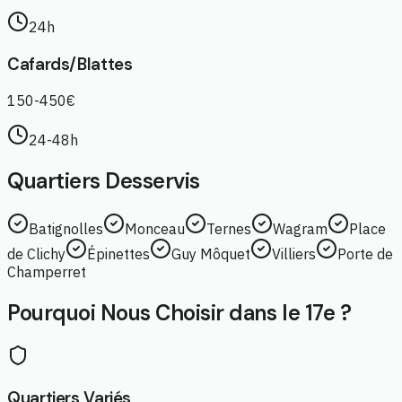
24h
Cafards/Blattes
150-450€
24-48h
Quartiers Desservis
Batignolles
Monceau
Ternes
Wagram
Place
de Clichy
Épinettes
Guy Môquet
Villiers
Porte de
Champerret
Pourquoi Nous Choisir dans le 17e ?
Quartiers Variés