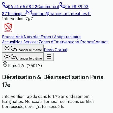
06 51 65 68 22
Commercial
06 98 39 03
87
Technique
contact@france-anti-nuisibles.fr
Intervention 7j/7
France Anti Nuisibles
Expert Antiparasitaire
Accueil
Nos Services
Zones d'Intervention
À Propos
Contact
Devis Gratuit
Changer le thème
Changer le thème
Paris 17e (75017)
Dératisation & Désinsectisation
Paris
17e
Intervention rapide dans le 17e arrondissement :
Batignolles, Monceau, Ternes. Techniciens certifiés
Certibiocide, devis gratuit sous 2h.