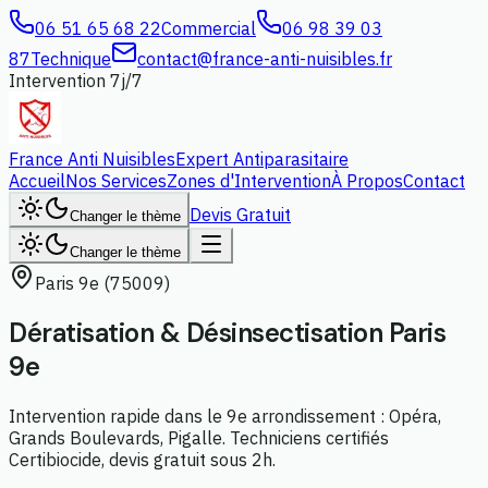
06 51 65 68 22
Commercial
06 98 39 03
87
Technique
contact@france-anti-nuisibles.fr
Intervention 7j/7
France Anti Nuisibles
Expert Antiparasitaire
Accueil
Nos Services
Zones d'Intervention
À Propos
Contact
Devis Gratuit
Changer le thème
Changer le thème
Paris 9e (75009)
Dératisation & Désinsectisation
Paris
9e
Intervention rapide dans le 9e arrondissement : Opéra,
Grands Boulevards, Pigalle. Techniciens certifiés
Certibiocide, devis gratuit sous 2h.