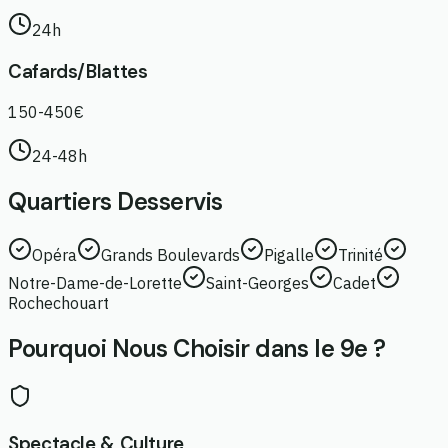
24h
Cafards/Blattes
150-450€
24-48h
Quartiers Desservis
Opéra
Grands Boulevards
Pigalle
Trinité
Notre-Dame-de-Lorette
Saint-Georges
Cadet
Rochechouart
Pourquoi Nous Choisir dans le 9e ?
Spectacle & Culture